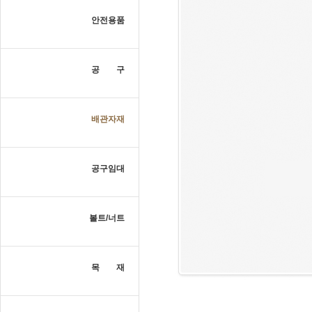
안전용품
공 구
배관자재
공구임대
볼트/너트
목 재